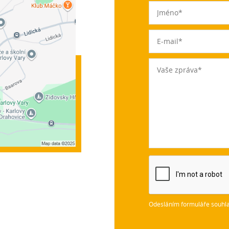
Odesláním formuláře souhla