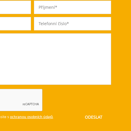
síte s
ochranou osobních údajů
.