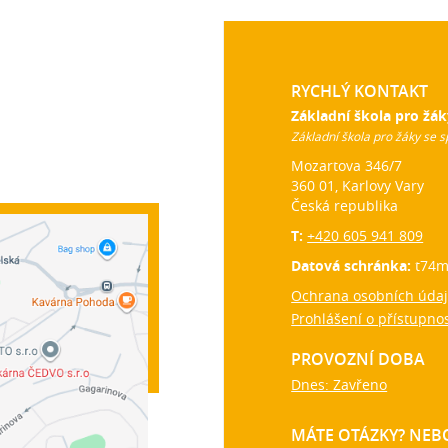
RYCHLÝ KONTAKT
Základní škola pro žák
Základní škola pro žáky se s
Mozartova 346/7
360 01, Karlovy Vary
Česká republika
T:
+420 605 941 809
Datová schránka:
t74m
Ochrana osobních úda
Prohlášení o přístupnos
PROVOZNÍ DOBA
Dnes: Zavřeno
MÁTE OTÁZKY? NEBO