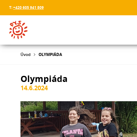
T:
+420 605 941 809
Úvod
OLYMPIÁDA
Olympiáda
14.6.2024