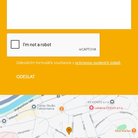
Odesláním formuláře souhlasíte s
ochranou osobních údajů
.