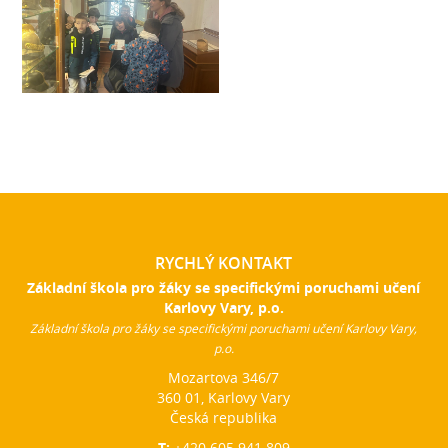
RYCHLÝ KONTAKT
Základní škola pro žáky se specifickými poruchami učení
Karlovy Vary, p.o.
Základní škola pro žáky se specifickými poruchami učení Karlovy Vary,
p.o.
Mozartova 346/7
360 01, Karlovy Vary
Česká republika
T:
+420 605 941 809