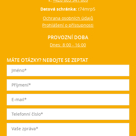
Datová schránka:
t74mrp5
Ochrana osobních údajů
Prohlášení o přístupnosti
PROVOZNÍ DOBA
Dnes: 8:00 - 16:00
MÁTE OTÁZKY? NEBOJTE SE ZEPTAT