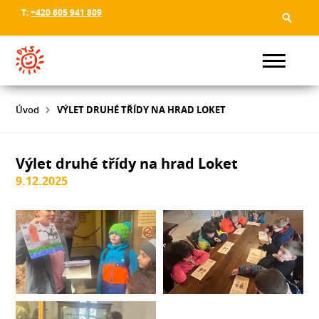
T:
+420 605 941 809
Úvod
VÝLET DRUHÉ TŘÍDY NA HRAD LOKET
Výlet druhé třídy na hrad Loket
9.12.2025