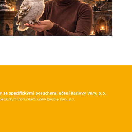
y se specifickými poruchami učení Karlovy Vary, p.o.
pecifickými poruchami učení Karlovy Vary, p.o.