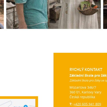
RYCHLÝ KONTAKT
Základní škola pro žák
Základní škola pro žáky se s
Mozartova 346/7
360 01, Karlovy Vary
Česká republika
T:
+420 605 941 809