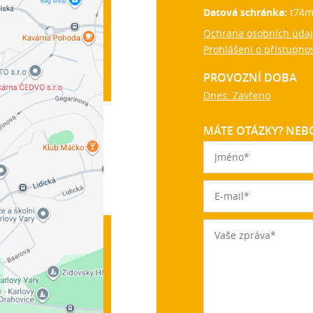
Datová schránka:
t74m
Ochrana osobních úda
Prohlášení o přístupnos
PROVOZNÍ DOBA
Dnes: Zavřeno
MÁTE OTÁZKY? NEBO