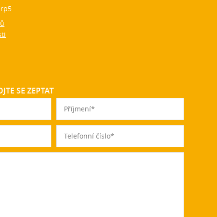
rp5
jů
ti
JTE SE ZEPTAT