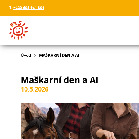
T:
+420 605 941 809
Úvod
MAŠKARNÍ DEN A AI
Maškarní den a AI
10.3.2026