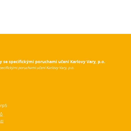
y se specifickými poruchami učení Karlovy Vary, p.o.
pecifickými poruchami učení Karlovy Vary, p.o.
rp5
jů
ti