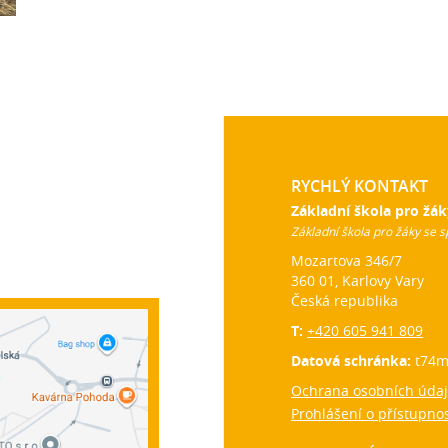
RYCHLÝ KONTAKT
Základní škola pro žák
Základní škola pro žáky se s
Mozartova 346/7
360 01, Karlovy Vary
Česká republika
T:
+420 605 941 809
Datová schránka:
t74m
Ochrana osobních úda
Prohlášení o přístupnos