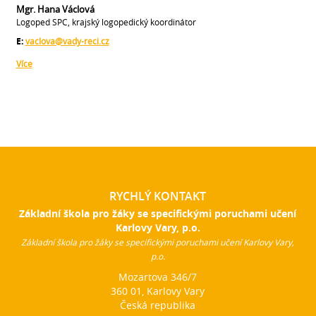
Mgr. Hana Václová
Logoped SPC, krajský logopedický koordinátor
E:
vaclova@vady-reci.cz
Více
RYCHLÝ KONTAKT
Základní škola pro žáky se specifickými poruchami učení
Karlovy Vary, p.o.
Základní škola pro žáky se specifickými poruchami učení Karlovy Vary,
p.o.
Mozartova 346/7
360 01, Karlovy Vary
Česká republika