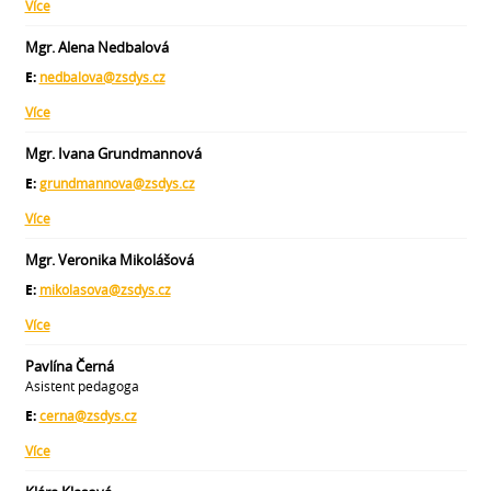
Více
Mgr. Alena Nedbalová
E:
nedbalova@zsdys.cz
Více
Mgr. Ivana Grundmannová
E:
grundmannova@zsdys.cz
Více
Mgr. Veronika Mikolášová
E:
mikolasova@zsdys.cz
Více
Pavlína Černá
Asistent pedagoga
E:
cerna@zsdys.cz
Více