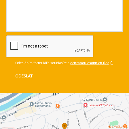
Odesláním formuláře souhlasíte s
ochranou osobních údajů
.