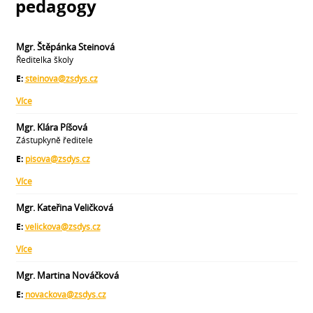
pedagogy
Mgr. Štěpánka Steinová
Ředitelka školy
E:
steinova@zsdys.cz
Více
Mgr. Klára Píšová
Zástupkyně ředitele
E:
pisova@zsdys.cz
Více
Mgr. Kateřina Veličková
E:
velickova@zsdys.cz
Více
Mgr. Martina Nováčková
E:
novackova@zsdys.cz