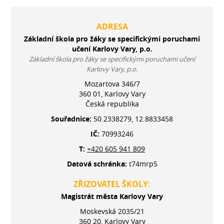
ADRESA
Základní škola pro žáky se specifickými poruchami
učení Karlovy Vary, p.o.
Základní škola pro žáky se specifickými poruchami učení
Karlovy Vary, p.o.
Mozartova 346/7
360 01, Karlovy Vary
Česká republika
Souřadnice:
50.2338279, 12.8833458
IČ:
70993246
T:
+420 605 941 809
Datová schránka:
t74mrp5
ZŘIZOVATEL ŠKOLY:
Magistrát města Karlovy Vary
Moskevská 2035/21
360 20, Karlovy Vary