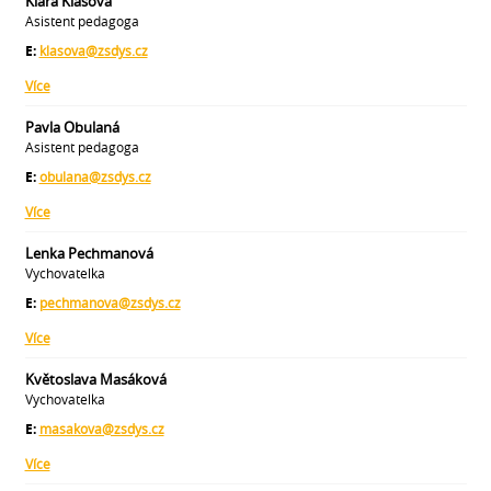
Klára Klasová
Asistent pedagoga
E:
klasova@zsdys.cz
Více
Pavla Obulaná
Asistent pedagoga
E:
obulana@zsdys.cz
Více
Lenka Pechmanová
Vychovatelka
E:
pechmanova@zsdys.cz
Více
Květoslava Masáková
Vychovatelka
E:
masakova@zsdys.cz
Více