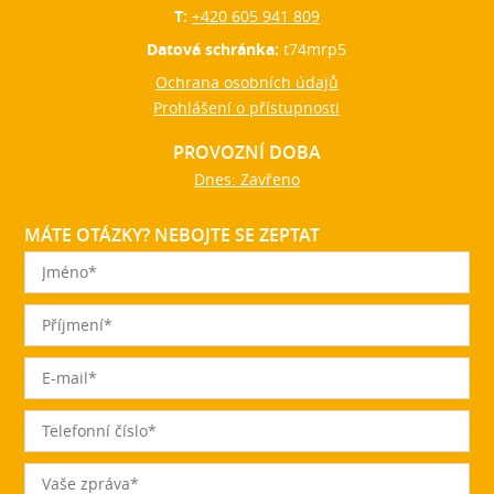
T:
+420 605 941 809
Datová schránka:
t74mrp5
Ochrana osobních údajů
Prohlášení o přístupnosti
PROVOZNÍ DOBA
Dnes: Zavřeno
MÁTE OTÁZKY? NEBOJTE SE ZEPTAT