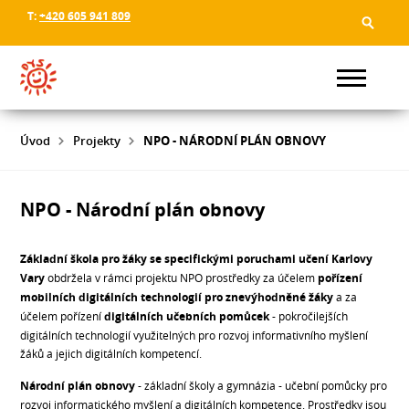
T:
+420 605 941 809
Úvod
Projekty
NPO - NÁRODNÍ PLÁN OBNOVY
NPO - Národní plán obnovy
Základní škola pro žáky se specifickými poruchami učení Karlovy
Vary
obdržela v rámci projektu NPO prostředky za účelem
pořízení
mobilních digitálních technologií pro znevýhodněné žáky
a za
účelem pořízení
digitálních učebních pomůcek
- pokročilejších
digitálních technologií využitelných pro rozvoj informativního myšlení
žáků a jejich digitálních kompetencí.
Národní plán obnovy
- základní školy a gymnázia - učební pomůcky pro
rozvoj informatického myšlení a digitálních kompetence. Prostředky jsou