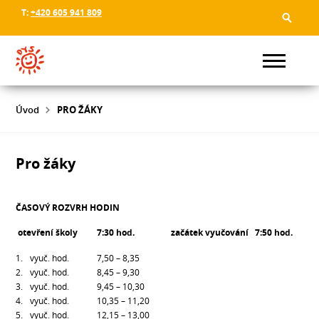
T:
+420 605 941 809
Úvod
PRO ŽÁKY
Pro žáky
ČASOVÝ ROZVRH HODIN
otevření školy 7:30 hod. začátek vyučování 7:50 hod.
vyuč. hod. 7,50 – 8,35
vyuč. hod. 8,45 – 9,30
vyuč. hod. 9,45 – 10,30
vyuč. hod. 10,35 – 11,20
vyuč. hod. 12,15 – 13,00