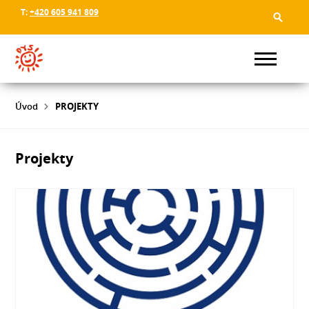
T:
+420 605 941 809
Úvod
PROJEKTY
Projekty