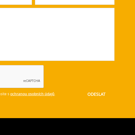
síte s
ochranou osobních údajů
.