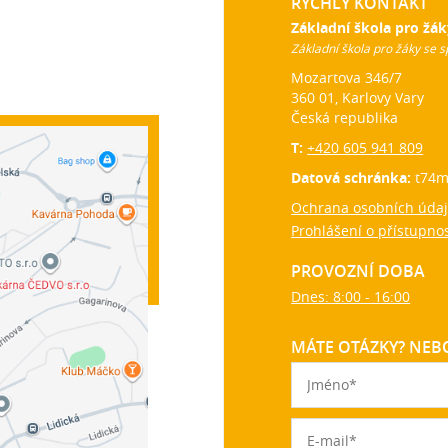
RYCHLÝ KONTAKT
Základní škola pro žák
Základní škola pro žáky se s
Mozartova 346/7
360 01, Karlovy Vary
Česká republika
T:
+420 605 941 809
Datová schránka:
t74m
Ochrana osobních úda
Prohlášení o přístupnos
PROVOZNÍ DOBA
Dnes: 8:00 - 16:00
MÁTE OTÁZKY? NEBO