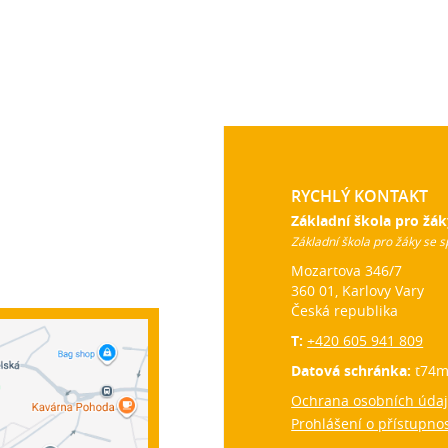
RYCHLÝ KONTAKT
Základní škola pro žák
Základní škola pro žáky se s
Mozartova 346/7
360 01, Karlovy Vary
Česká republika
T:
+420 605 941 809
Datová schránka:
t74m
Ochrana osobních úda
Prohlášení o přístupnos