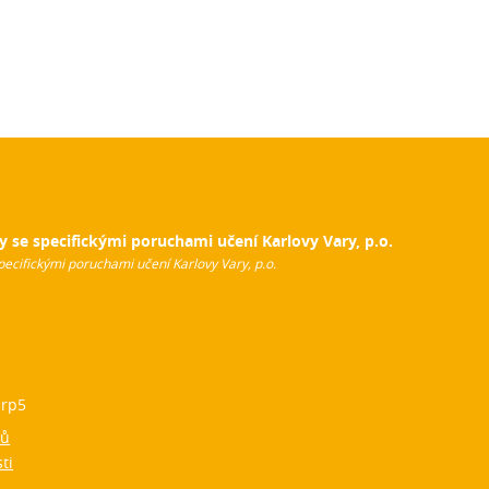
y se specifickými poruchami učení Karlovy Vary, p.o.
pecifickými poruchami učení Karlovy Vary, p.o.
rp5
jů
ti