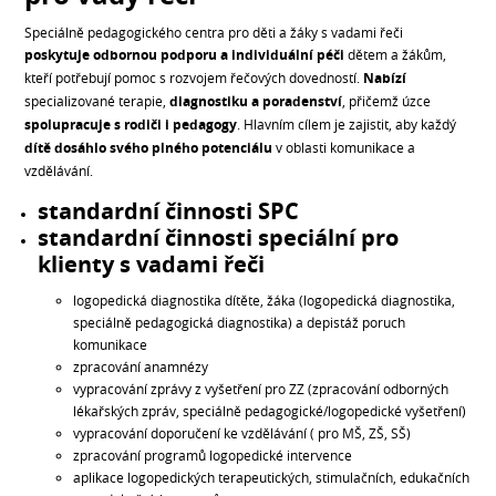
Speciálně pedagogického centra pro děti a žáky s vadami řeči
poskytuje odbornou podporu a individuální péči
dětem a žákům,
kteří potřebují pomoc s rozvojem řečových dovedností.
Nabízí
specializované terapie,
diagnostiku a poradenství
, přičemž úzce
spolupracuje s rodiči i pedagogy
. Hlavním cílem je zajistit, aby každý
dítě dosáhlo svého plného potenciálu
v oblasti komunikace a
vzdělávání.
standardní činnosti SPC
standardní činnosti speciální pro
klienty s vadami řeči
logopedická diagnostika dítěte, žáka (logopedická diagnostika,
speciálně pedagogická diagnostika) a depistáž poruch
komunikace
zpracování anamnézy
vypracování zprávy z vyšetření pro ZZ (zpracování odborných
lékařských zpráv, speciálně pedagogické/logopedické vyšetření)
vypracování doporučení ke vzdělávání ( pro MŠ, ZŠ, SŠ)
zpracování programů logopedické intervence
aplikace logopedických terapeutických, stimulačních, edukačních