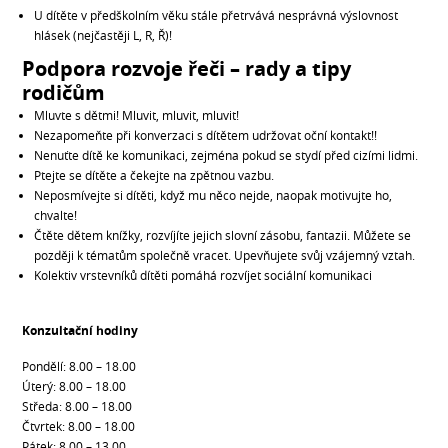
U dítěte v předškolním věku stále přetrvává nesprávná výslovnost
hlásek (nejčastěji L, R, Ř)!
Podpora rozvoje řeči – rady a tipy
rodičům
Mluvte s dětmi! Mluvit, mluvit, mluvit!
Nezapomeňte při konverzaci s dítětem udržovat oční kontakt!!
Nenuťte dítě ke komunikaci, zejména pokud se stydí před cizími lidmi.
Ptejte se dítěte a čekejte na zpětnou vazbu.
Neposmívejte si dítěti, když mu něco nejde, naopak motivujte ho,
chvalte!
Čtěte dětem knížky, rozvíjíte jejich slovní zásobu, fantazii. Můžete se
později k tématům společně vracet. Upevňujete svůj vzájemný vztah.
Kolektiv vrstevníků dítěti pomáhá rozvíjet sociální komunikaci
Konzultační hodiny
Pondělí: 8.00 – 18.00
Úterý: 8.00 – 18.00
Středa: 8.00 – 18.00
Čtvrtek: 8.00 – 18.00
Pátek: 8.00 – 13.00