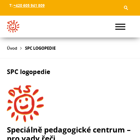
T:
+420 605 941 809
Úvod
SPC LOGOPEDIE
SPC logopedie
Speciálně pedagogické centrum –
pro vady řeči