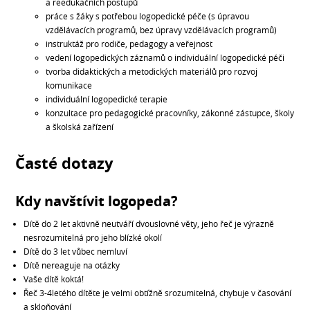
a reedukačních postupů
práce s žáky s potřebou logopedické péče (s úpravou
vzdělávacích programů, bez úpravy vzdělávacích programů)
instruktáž pro rodiče, pedagogy a veřejnost
vedení logopedických záznamů o individuální logopedické péči
tvorba didaktických a metodických materiálů pro rozvoj
komunikace
individuální logopedické terapie
konzultace pro pedagogické pracovníky, zákonné zástupce, školy
a školská zařízení
Časté dotazy
Kdy navštívit logopeda?
Dítě do 2 let aktivně neutváří dvouslovné věty, jeho řeč je výrazně
nesrozumitelná pro jeho blízké okolí
Dítě do 3 let vůbec nemluví
Dítě nereaguje na otázky
Vaše dítě koktá!
Řeč 3-4letého dítěte je velmi obtížně srozumitelná, chybuje v časování
a skloňování