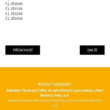
Č.J.: ZŠ20/26
Č.J.: ZŠ21/26
Č.J.: ZŠ22/26
Č.J.: ZŠ23/26
PŘEDCHOZÍ
DALŠÍ
RYCHLÝ KONTAKT
Základní škola pro žáky se specifickými poruchami učení
Karlovy Vary, p.o.
Základní škola pro žáky se specifickými poruchami učení Karlovy Vary,
p.o.