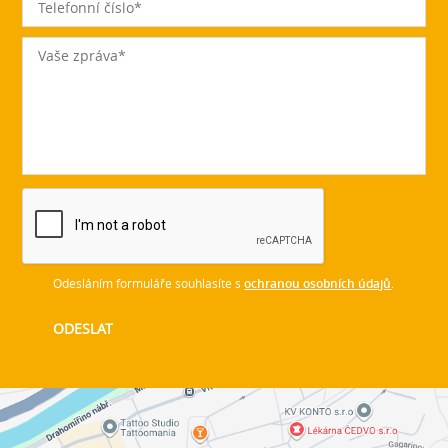
Odesláním formuláře souhlasíte s
ochranou osobních údajů
.