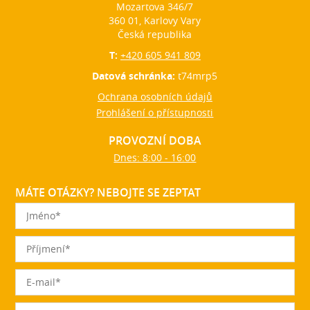
Mozartova 346/7
360 01, Karlovy Vary
Česká republika
T:
+420 605 941 809
Datová schránka:
t74mrp5
Ochrana osobních údajů
Prohlášení o přístupnosti
PROVOZNÍ DOBA
Dnes: 8:00 - 16:00
MÁTE OTÁZKY? NEBOJTE SE ZEPTAT