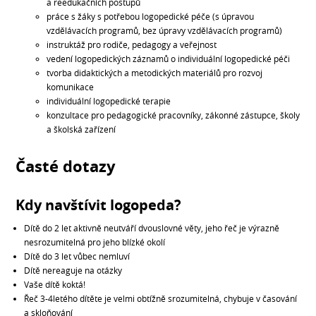
a reedukačních postupů
práce s žáky s potřebou logopedické péče (s úpravou
vzdělávacích programů, bez úpravy vzdělávacích programů)
instruktáž pro rodiče, pedagogy a veřejnost
vedení logopedických záznamů o individuální logopedické péči
tvorba didaktických a metodických materiálů pro rozvoj
komunikace
individuální logopedické terapie
konzultace pro pedagogické pracovníky, zákonné zástupce, školy
a školská zařízení
Časté dotazy
Kdy navštívit logopeda?
Dítě do 2 let aktivně neutváří dvouslovné věty, jeho řeč je výrazně
nesrozumitelná pro jeho blízké okolí
Dítě do 3 let vůbec nemluví
Dítě nereaguje na otázky
Vaše dítě koktá!
Řeč 3-4letého dítěte je velmi obtížně srozumitelná, chybuje v časování
a skloňování