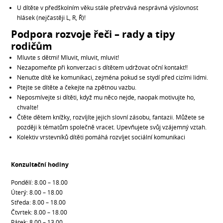
U dítěte v předškolním věku stále přetrvává nesprávná výslovnost
hlásek (nejčastěji L, R, Ř)!
Podpora rozvoje řeči – rady a tipy
rodičům
Mluvte s dětmi! Mluvit, mluvit, mluvit!
Nezapomeňte při konverzaci s dítětem udržovat oční kontakt!!
Nenuťte dítě ke komunikaci, zejména pokud se stydí před cizími lidmi.
Ptejte se dítěte a čekejte na zpětnou vazbu.
Neposmívejte si dítěti, když mu něco nejde, naopak motivujte ho,
chvalte!
Čtěte dětem knížky, rozvíjíte jejich slovní zásobu, fantazii. Můžete se
později k tématům společně vracet. Upevňujete svůj vzájemný vztah.
Kolektiv vrstevníků dítěti pomáhá rozvíjet sociální komunikaci
Konzultační hodiny
Pondělí: 8.00 – 18.00
Úterý: 8.00 – 18.00
Středa: 8.00 – 18.00
Čtvrtek: 8.00 – 18.00
Pátek: 8.00 – 13.00