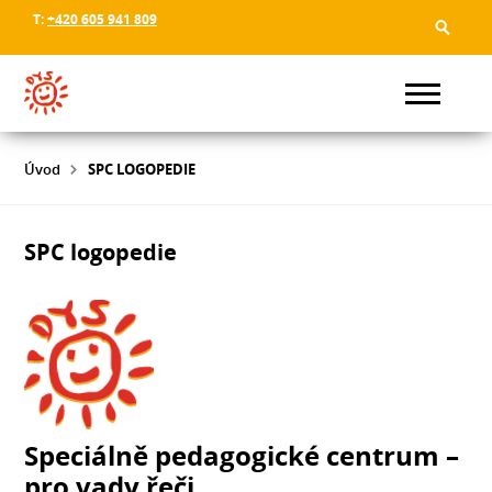
T:
+420 605 941 809
Úvod
SPC LOGOPEDIE
SPC logopedie
Speciálně pedagogické centrum –
pro vady řeči