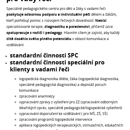
Speciálně pedagogického centra pro děti a žáky s vadami řeči
poskytuje odbornou podporu a individuální péči
dětem a žákům,
kteří potřebují pomoc s rozvojem řečových dovedností.
Nabízí
specializované terapie,
diagnostiku a poradenství
, přičemž úzce
spolupracuje s rodiči i pedagogy
. Hlavním cílem je zajistit, aby každý
dítě dosáhlo svého plného potenciálu
v oblasti komunikace a
vzdělávání.
standardní činnosti SPC
standardní činnosti speciální pro
klienty s vadami řeči
logopedická diagnostika dítěte, žáka (logopedická diagnostika,
speciálně pedagogická diagnostika) a depistáž poruch
komunikace
zpracování anamnézy
vypracování zprávy z vyšetření pro ZZ (zpracování odborných
lékařských zpráv, speciálně pedagogické/logopedické vyšetření)
vypracování doporučení ke vzdělávání ( pro MŠ, ZŠ, SŠ)
zpracování programů logopedické intervence
aplikace logopedických terapeutických, stimulačních, edukačních