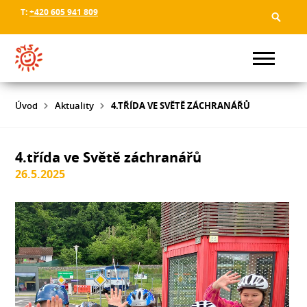
T:
+420 605 941 809
Úvod
Aktuality
4.TŘÍDA VE SVĚTĚ ZÁCHRANÁŘŮ
4.třída ve Světě záchranářů
26.5.2025