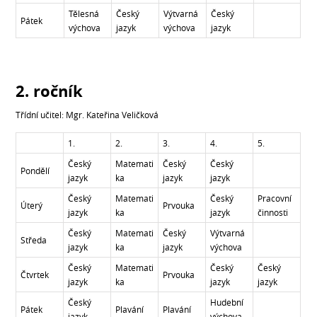
Tělesná
Český
Výtvarná
Český
Pátek
výchova
jazyk
výchova
jazyk
2. ročník
Třídní učitel: Mgr. Kateřina Veličková
1.
2.
3.
4.
5.
Český
Matemati
Český
Český
Pondělí
jazyk
ka
jazyk
jazyk
Český
Matemati
Český
Pracovní
Úterý
Prvouka
jazyk
ka
jazyk
činnosti
Český
Matemati
Český
Výtvarná
Středa
jazyk
ka
jazyk
výchova
Český
Matemati
Český
Český
Čtvrtek
Prvouka
jazyk
ka
jazyk
jazyk
Český
Hudební
Pátek
Plavání
Plavání
jazyk
výchova