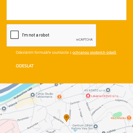
Odesláním formuláře souhlasíte s
ochranou osobních údajů
.