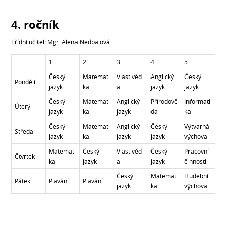
4. ročník
Třídní učitel: Mgr. Alena Nedbalová
1.
2.
3.
4.
5.
Český
Matemati
Vlastivěd
Anglický
Český
Pondělí
jazyk
ka
a
jazyk
jazyk
Český
Matemati
Anglický
Přírodově
Informati
Úterý
jazyk
ka
jazyk
da
ka
Český
Matemati
Anglický
Český
Výtvarná
Středa
jazyk
ka
jazyk
jazyk
výchova
Matemati
Český
Vlastivěd
Český
Pracovní
Čtvrtek
ka
jazyk
a
jazyk
činnosti
Český
Matemati
Hudební
Pátek
Plavání
Plavání
jazyk
ka
výchova