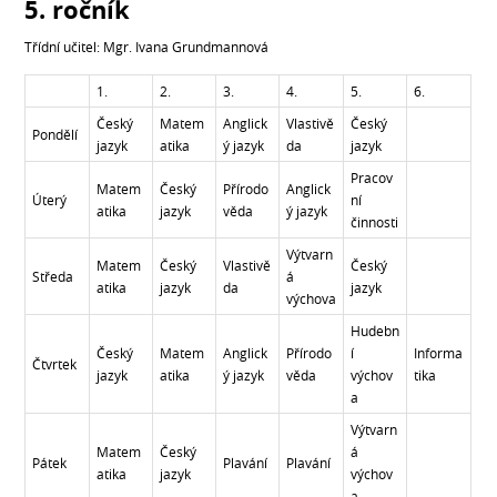
5. ročník
Třídní učitel: Mgr. Ivana Grundmannová
1.
2.
3.
4.
5.
6.
Český
Matem
Anglick
Vlastivě
Český
Pondělí
jazyk
atika
ý jazyk
da
jazyk
Pracov
Matem
Český
Přírodo
Anglick
Úterý
ní
atika
jazyk
věda
ý jazyk
činnosti
Výtvarn
Matem
Český
Vlastivě
Český
Středa
á
atika
jazyk
da
jazyk
výchova
Hudebn
Český
Matem
Anglick
Přírodo
í
Informa
Čtvrtek
jazyk
atika
ý jazyk
věda
výchov
tika
a
Výtvarn
Matem
Český
á
Pátek
Plavání
Plavání
atika
jazyk
výchov
a