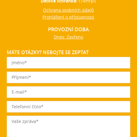
Datová schránka:
t74mrp5
Ochrana osobních údajů
Prohlášení o přístupnosti
PROVOZNÍ DOBA
Dnes: Zavřeno
MÁTE OTÁZKY? NEBOJTE SE ZEPTAT