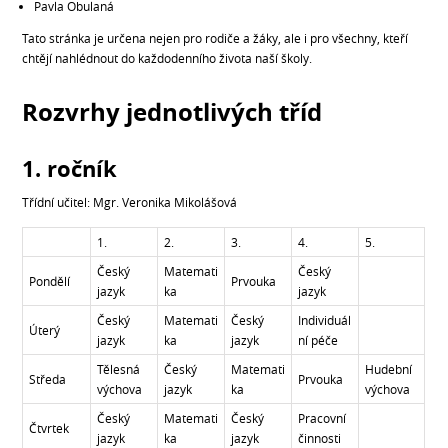
Pavla Obulaná
Tato stránka je určena nejen pro rodiče a žáky, ale i pro všechny, kteří
chtějí nahlédnout do každodenního života naší školy.
Rozvrhy jednotlivých tříd
1. ročník
Třídní učitel: Mgr. Veronika Mikolášová
1.
2.
3.
4.
5.
Český
Matemati
Český
Pondělí
Prvouka
jazyk
ka
jazyk
Český
Matemati
Český
Individuál
Úterý
jazyk
ka
jazyk
ní péče
Tělesná
Český
Matemati
Hudební
Středa
Prvouka
výchova
jazyk
ka
výchova
Český
Matemati
Český
Pracovní
Čtvrtek
jazyk
ka
jazyk
činnosti