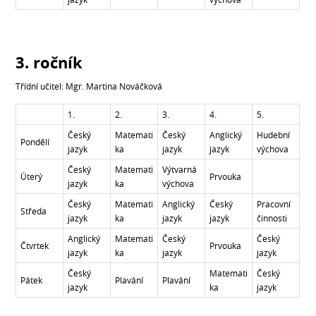
3. ročník
Třídní učitel: Mgr. Martina Nováčková
1.
2.
3.
4.
5.
Český
Matemati
Český
Anglický
Hudební
Pondělí
jazyk
ka
jazyk
jazyk
výchova
Český
Matemati
Výtvarná
Úterý
Prvouka
jazyk
ka
výchova
Český
Matemati
Anglický
Český
Pracovní
Středa
jazyk
ka
jazyk
jazyk
činnosti
Anglický
Matemati
Český
Český
Čtvrtek
Prvouka
jazyk
ka
jazyk
jazyk
Český
Matemati
Český
Pátek
Plavání
Plavání
jazyk
ka
jazyk