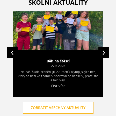
ŠKOLNÍ AKTUALITY
Běh na štěstí
22.6.2026
Na naší škole proběhl již 27. ročník olympijských her,
Na n
který se nesl ve znamení sportovního nadšení, přátelství
který
a fair play.
Číst více
ZOBRAZIT VŠECHNY AKTUALITY