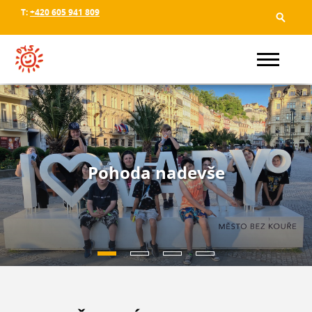
T:
+420 605 941 809
Pohoda nadevše