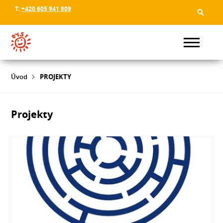
T:
+420 605 941 809
Úvod
PROJEKTY
Projekty