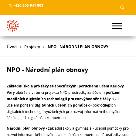
T:
+420 605 941 809
Úvod
Projekty
NPO - NÁRODNÍ PLÁN OBNOVY
NPO - Národní plán obnovy
Základní škola pro žáky se specifickými poruchami učení Karlovy
Vary
obdržela v rámci projektu NPO prostředky za účelem
pořízení
mobilních digitálních technologií pro znevýhodněné žáky
a za
účelem pořízení
digitálních učebních pomůcek
- pokročilejších
digitálních technologií využitelných pro rozvoj informativního myšlení
žáků a jejich digitálních kompetencí.
Národní plán obnovy
- základní školy a gymnázia - učební pomůcky pro
rozvoj informatického myšlení a digitálních kompetence. Prostředky jsou