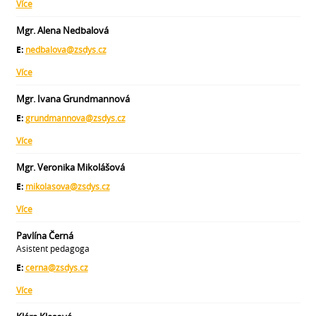
Více
Mgr. Alena Nedbalová
E:
nedbalova@zsdys.cz
Více
Mgr. Ivana Grundmannová
E:
grundmannova@zsdys.cz
Více
Mgr. Veronika Mikolášová
E:
mikolasova@zsdys.cz
Více
Pavlína Černá
Asistent pedagoga
E:
cerna@zsdys.cz
Více