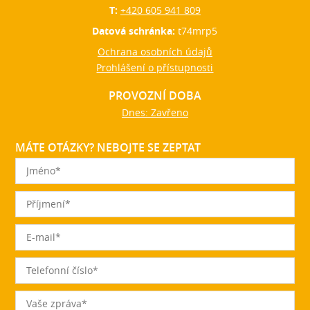
T:
+420 605 941 809
Datová schránka:
t74mrp5
Ochrana osobních údajů
Prohlášení o přístupnosti
PROVOZNÍ DOBA
Dnes: Zavřeno
MÁTE OTÁZKY? NEBOJTE SE ZEPTAT