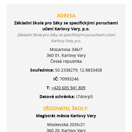
ADRESA
Základní škola pro žáky se specifickými poruchami
učení Karlovy Vary, p.o.
Základní škola pro žáky se specifickými poruchami učení
Karlovy Vary, p.o.
Mozartova 346/7
360 01, Karlovy Vary
Česká republika
Souřadnice:
50.2338279, 12.8833458
IČ:
70993246
T:
+420 605 941 809
Datová schránka:
t74mrp5
ZŘIZOVATEL ŠKOLY:
Magistrát města Karlovy Vary
Moskevská 2035/21
360 20, Karlovy Vary