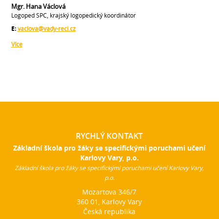
Mgr. Hana Václová
Logoped SPC, krajský logopedický koordinátor
E:
vaclova@vady-reci.cz
Více
RYCHLÝ KONTAKT
Základní škola pro žáky se specifickými poruchami učení
Karlovy Vary, p.o.
Základní škola pro žáky se specifickými poruchami učení Karlovy Vary,
p.o.
Mozartova 346/7
360 01, Karlovy Vary
Česká republika