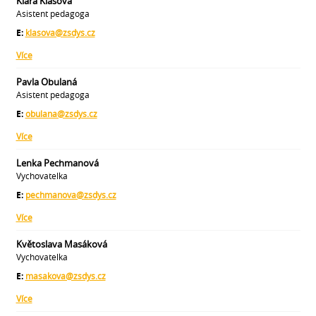
Klára Klasová
Asistent pedagoga
E:
klasova@zsdys.cz
Více
Pavla Obulaná
Asistent pedagoga
E:
obulana@zsdys.cz
Více
Lenka Pechmanová
Vychovatelka
E:
pechmanova@zsdys.cz
Více
Květoslava Masáková
Vychovatelka
E:
masakova@zsdys.cz
Více