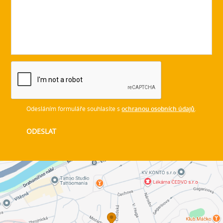
Odesláním formuláře souhlasíte s
ochranou osobních údajů
.