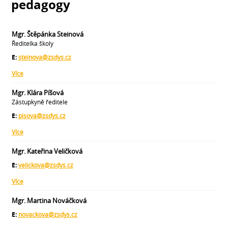
pedagogy
Mgr. Štěpánka Steinová
Ředitelka školy
E:
steinova@zsdys.cz
Více
Mgr. Klára Píšová
Zástupkyně ředitele
E:
pisova@zsdys.cz
Více
Mgr. Kateřina Veličková
E:
velickova@zsdys.cz
Více
Mgr. Martina Nováčková
E:
novackova@zsdys.cz