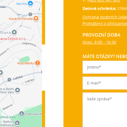
Datová schránka:
t74m
Ochrana osobních úda
Prohlášení o přístupnos
PROVOZNÍ DOBA
Dnes: 8:00 - 16:00
MÁTE OTÁZKY? NEBO