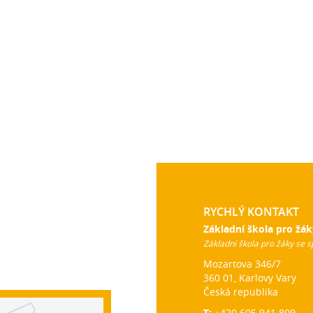
RYCHLÝ KONTAKT
Základní škola pro žák
Základní škola pro žáky se s
Mozartova 346/7
360 01, Karlovy Vary
Česká republika
T:
+420 605 941 809