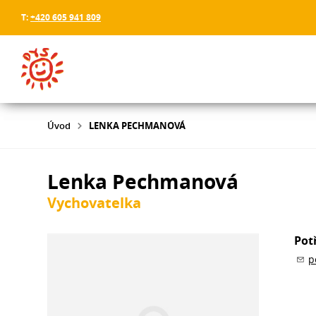
T:
+420 605 941 809
Úvod
LENKA PECHMANOVÁ
Lenka Pechmanová
Vychovatelka
Pot
p