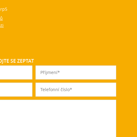
rp5
jů
ti
JTE SE ZEPTAT