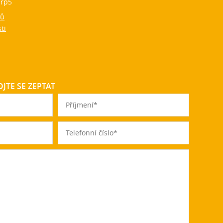
rp5
jů
ti
JTE SE ZEPTAT