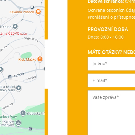
Datová schránka:
t74m
Ochrana osobních úda
Prohlášení o přístupnos
PROVOZNÍ DOBA
Dnes: 8:00 - 16:00
MÁTE OTÁZKY? NEBO