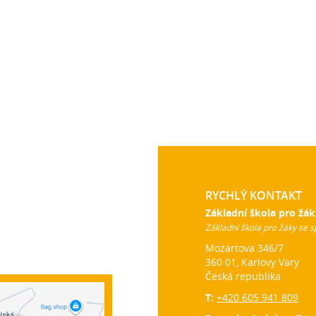
RYCHLÝ KONTAKT
Základní škola pro žák
Základní škola pro žáky se s
Mozartova 346/7
360 01, Karlovy Vary
Česká republika
T:
+420 605 941 809