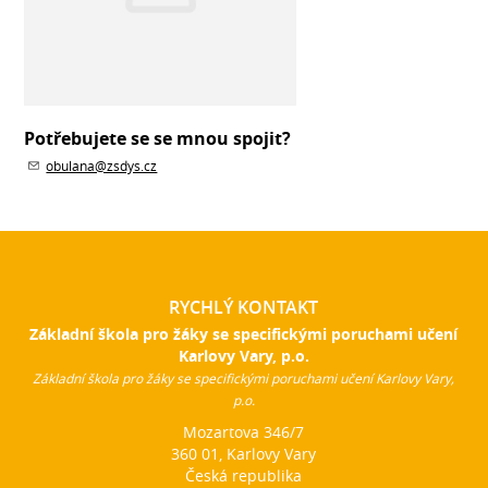
Potřebujete se se mnou spojit?
obulana@zsdys.cz
RYCHLÝ KONTAKT
Základní škola pro žáky se specifickými poruchami učení
Karlovy Vary, p.o.
Základní škola pro žáky se specifickými poruchami učení Karlovy Vary,
p.o.
Mozartova 346/7
360 01, Karlovy Vary
Česká republika