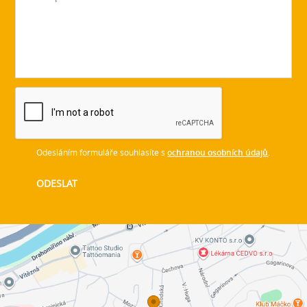
Odesláním formuláře souhlasíte s
ochranou osobních údajů
.