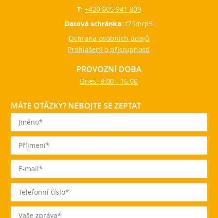
T:
+420 605 941 809
Datová schránka:
t74mrp5
Ochrana osobních údajů
Prohlášení o přístupnosti
PROVOZNÍ DOBA
Dnes: 8:00 - 16:00
MÁTE OTÁZKY? NEBOJTE SE ZEPTAT