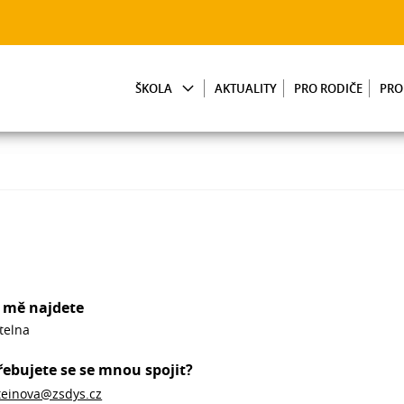
ŠKOLA
AKTUALITY
PRO RODIČE
PRO
 mě najdete
telna
řebujete se se mnou spojit?
teinova@zsdys.cz