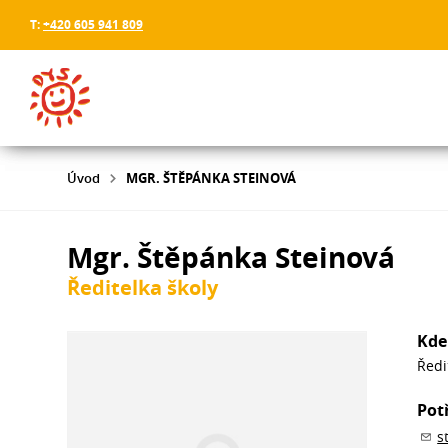
T:
+420 605 941 809
Úvod
MGR. ŠTĚPÁNKA STEINOVÁ
Mgr. Štěpánka Steinová
Ředitelka školy
Kde
Ředi
Pot
s