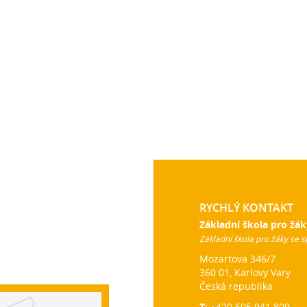
RYCHLÝ KONTAKT
Základní škola pro žák
Základní škola pro žáky se s
Mozartova 346/7
360 01, Karlovy Vary
Česká republika
T:
+420 605 941 809