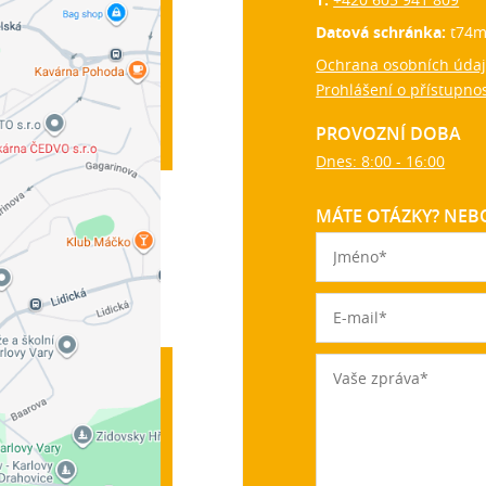
Datová schránka:
t74m
Ochrana osobních úda
Prohlášení o přístupnos
PROVOZNÍ DOBA
Dnes: 8:00 - 16:00
MÁTE OTÁZKY? NEBO