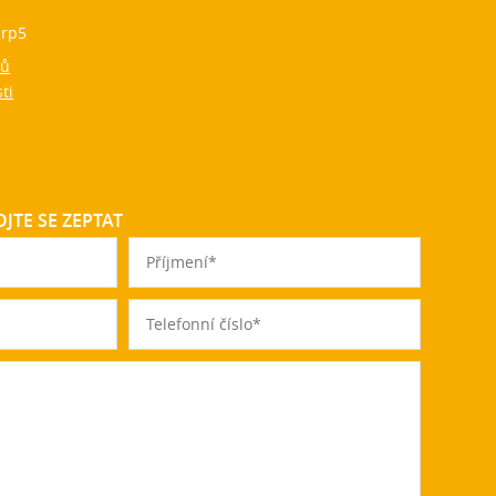
rp5
jů
ti
JTE SE ZEPTAT