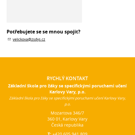
Potřebujete se se mnou spojit?
velickova@zsdys.cz
RYCHLÝ KONTAKT
Základní škola pro žáky se specifickými poruchami učení
Karlovy Vary, p.o.
Základní škola pro žáky se specifickými poruchami učení Karlovy Vary,
p.o.
Mozartova 346/7
360 01, Karlovy Vary
Česká republika
T:
+420 605 941 809