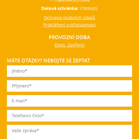
Datová schránka:
t74mrp5
Ochrana osobních údajů
Prohlášení o přístupnosti
PROVOZNÍ DOBA
Dnes: Zavřeno
MÁTE OTÁZKY? NEBOJTE SE ZEPTAT