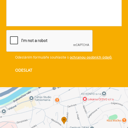
Odesláním formuláře souhlasíte s
ochranou osobních údajů
.