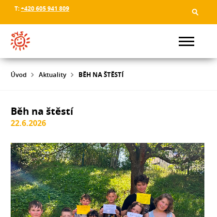
T:
+420 605 941 809
Úvod
Aktuality
BĚH NA ŠTĚSTÍ
Běh na štěstí
22.6.2026