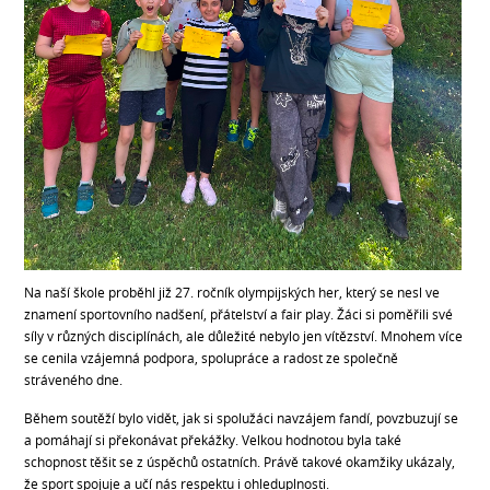
Na naší škole proběhl již 27. ročník olympijských her, který se nesl ve
znamení sportovního nadšení, přátelství a fair play. Žáci si poměřili své
síly v různých disciplínách, ale důležité nebylo jen vítězství. Mnohem více
se cenila vzájemná podpora, spolupráce a radost ze společně
stráveného dne.
Během soutěží bylo vidět, jak si spolužáci navzájem fandí, povzbuzují se
a pomáhají si překonávat překážky. Velkou hodnotou byla také
schopnost těšit se z úspěchů ostatních. Právě takové okamžiky ukázaly,
že sport spojuje a učí nás respektu i ohleduplnosti.