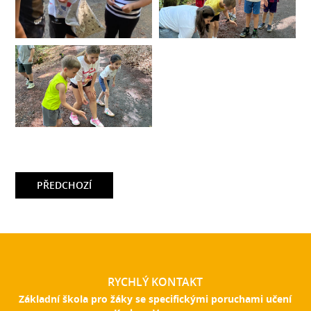
PŘEDCHOZÍ
RYCHLÝ KONTAKT
Základní škola pro žáky se specifickými poruchami učení