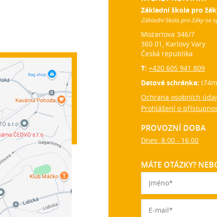
Základní škola pro žák
Základní škola pro žáky se s
Mozartova 346/7
360 01, Karlovy Vary
Česká republika
T:
+420 605 941 809
Datová schránka:
t74m
Ochrana osobních úda
Prohlášení o přístupnos
PROVOZNÍ DOBA
Dnes: 8:00 - 16:00
MÁTE OTÁZKY? NEBO