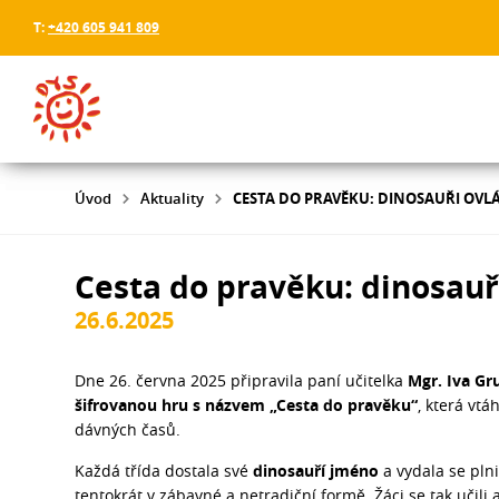
T:
+420 605 941 809
Úvod
Aktuality
CESTA DO PRAVĚKU: DINOSAUŘI OVLÁ
Cesta do pravěku: dinosauři
26.6.2025
Dne 26. června 2025 připravila paní učitelka
Mgr. Iva G
šifrovanou hru s názvem „Cesta do pravěku“
, která vt
dávných časů.
Každá třída dostala své
dinosauří jméno
a vydala se plni
tentokrát v zábavné a netradiční formě. Žáci se tak učili ak