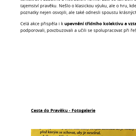
tajemství pravěku. Nešlo o klasickou výuku, ale o hru, kd
poznatky nejen osvojili, ale také odnesli spoustu krásnýc
Celá akce přispěla i k
upevnění třídního kolektivu a vz
podporovali, povzbuzovali a učili se spolupracovat při ře
Cesta do Pravěku - Fotogalerie