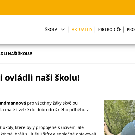
ŠKOLA
AKTUALITY
PRO RODIČE
PRO
DLI NAŠI ŠKOLU!
 ovládli naši školu!
rundmannová
pro všechny žáky skvělou
áhla malé i velké do dobrodružného příběhu z
t úkoly, které byly propojené s učivem, ale
tivně, hráli si, luštili šifry a společně objevovali