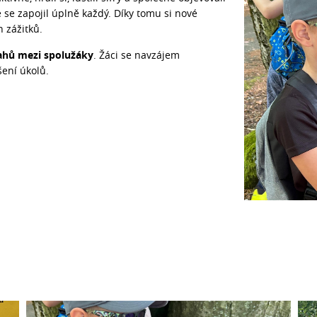
e se zapojil úplně každý. Díky tomu si nové
h zážitků.
tahů mezi spolužáky
. Žáci se navzájem
šení úkolů.