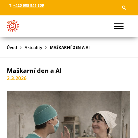
T:
+420 605 941 809
Úvod
Aktuality
MAŠKARNÍ DEN A AI
Maškarní den a AI
2.3.2026