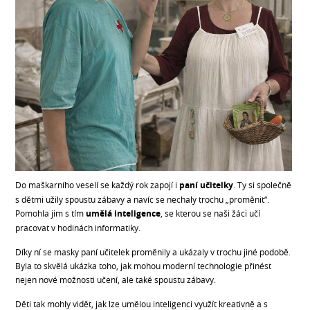
Do maškarního veselí se každý rok zapojí i
paní učitelky
. Ty si společně
s dětmi užily spoustu zábavy a navíc se nechaly trochu „proměnit“.
Pomohla jim s tím
umělá inteligence
, se kterou se naši žáci učí
pracovat v hodinách informatiky.
Díky ní se masky paní učitelek proměnily a ukázaly v trochu jiné podobě.
Byla to skvělá ukázka toho, jak mohou moderní technologie přinést
nejen nové možnosti učení, ale také spoustu zábavy.
Děti tak mohly vidět, jak lze umělou inteligenci využít kreativně a s