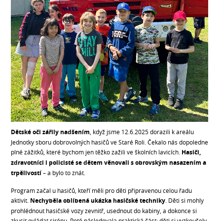
Dětské oči zářily nadšením
, když jsme 12.6.2025 dorazili k areálu
Jednotky sboru dobrovolných hasičů ve Staré Roli. Čekalo nás dopoledne
plné zážitků, které bychom jen těžko zažili ve školních lavicích.
Hasiči,
zdravotníci i policisté se dětem věnovali s obrovským nasazením a
trpělivostí
– a bylo to znát.
Program začal u hasičů, kteří měli pro děti připravenou celou řadu
aktivit.
Nechyběla oblíbená ukázka hasičské techniky
. Děti si mohly
prohlédnout hasičské vozy zevnitř, usednout do kabiny, a dokonce si
zkusit ovládat sirénu. Poté následovala praktická část: děti si vyzkoušely