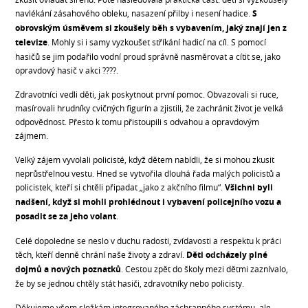
navlékání zásahového obleku, nasazení přilby i nesení hadice.
S
obrovským úsměvem si zkoušely běh s vybavením, jaký znají jen z
televize
. Mohly si i samy vyzkoušet stříkání hadicí na cíl. S pomocí
hasičů se jim podařilo vodní proud správně nasměrovat a cítit se, jako
opravdový hasič v akci ????.
Zdravotníci vedli děti, jak poskytnout první pomoc. Obvazovali si ruce,
masírovali hrudníky cvičných figurín a zjistili, že zachránit život je velká
odpovědnost. Přesto k tomu přistoupili s odvahou a opravdovým
zájmem.
Velký zájem vyvolali policisté, když dětem nabídli, že si mohou zkusit
neprůstřelnou vestu. Hned se vytvořila dlouhá řada malých policistů a
policistek, kteří si chtěli připadat „jako z akčního filmu“.
Všichni byli
nadšení, když si mohli prohlédnout i vybavení policejního vozu a
posadit se za jeho volant
.
Celé dopoledne se neslo v duchu radosti, zvídavosti a respektu k práci
těch, kteří denně chrání naše životy a zdraví.
Děti odcházely plné
dojmů a nových poznatků
. Cestou zpět do školy mezi dětmi zaznívalo,
že by se jednou chtěly stát hasiči, zdravotníky nebo policisty.
Děkujeme všem složkám integrovaného záchranného systému, ale