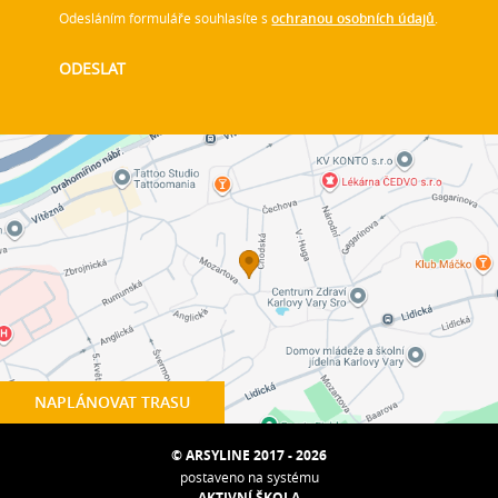
Odesláním formuláře souhlasíte s
ochranou osobních údajů
.
NAPLÁNOVAT TRASU
© ARSYLINE 2017 - 2026
postaveno na systému
AKTIVNÍ ŠKOLA