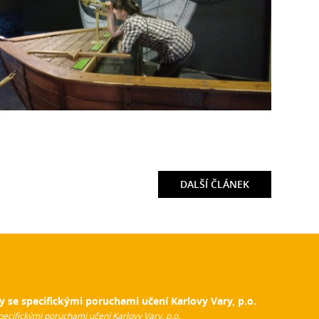
DALŠÍ
ČLÁNEK
y se specifickými poruchami učení Karlovy Vary, p.o.
pecifickými poruchami učení Karlovy Vary, p.o.