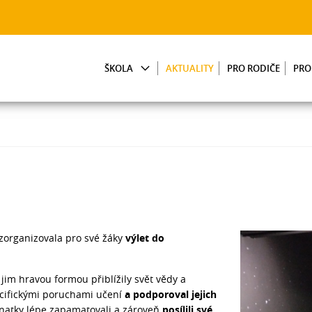
ŠKOLA
AKTUALITY
PRO RODIČE
PRO
, zorganizovala pro své žáky
výlet do
é jim hravou formou přiblížily svět vědy a
cifickými poruchami učení
a podporoval jejich
znatky lépe zapamatovali a zároveň
posílili své