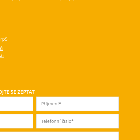
rp5
jů
ti
JTE SE ZEPTAT