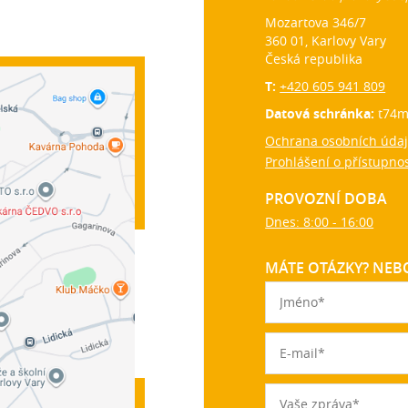
Mozartova 346/7
360 01, Karlovy Vary
Česká republika
T:
+420 605 941 809
Datová schránka:
t74m
Ochrana osobních úda
Prohlášení o přístupnos
PROVOZNÍ DOBA
Dnes: 8:00 - 16:00
MÁTE OTÁZKY? NEBO