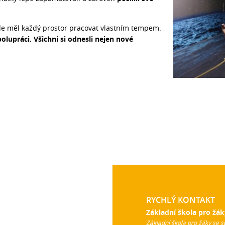
kde měl každý prostor pracovat vlastním tempem.
upráci. Všichni si odnesli nejen nové
RYCHLÝ KONTAKT
Základní škola pro žák
Základní škola pro žáky se s