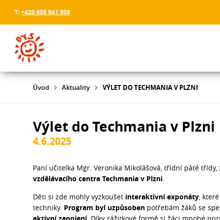
T:
+420 605 941 809
Úvod
Aktuality
VÝLET DO TECHMANIA V PLZNI
Výlet do Techmania v Plzni
4.6.2025
Paní učitelka Mgr. Veronika Mikolášová, třídní páté třídy
vzdělávacího centra Techmania v Plzni
.
Děti si zde mohly vyzkoušet
interaktivní exponáty
, kter
techniky.
Program byl uzpůsoben
potřebám žáků se spe
aktivní zapojení
. Díky zážitkové formě si žáci mnohé po