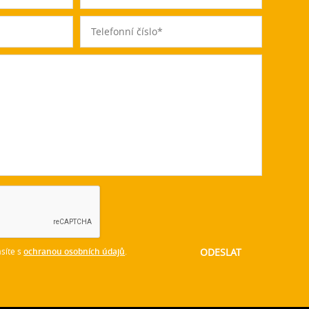
síte s
ochranou osobních údajů
.