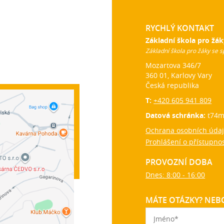
RYCHLÝ KONTAKT
Základní škola pro žák
Základní škola pro žáky se s
Mozartova 346/7
360 01, Karlovy Vary
Česká republika
T:
+420 605 941 809
Datová schránka:
t74m
Ochrana osobních úda
Prohlášení o přístupnos
PROVOZNÍ DOBA
Dnes: 8:00 - 16:00
MÁTE OTÁZKY? NEBO