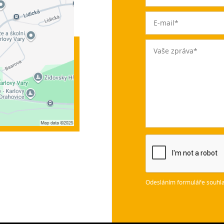
Odesláním formuláře souhla