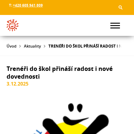
T:
+420 605 941 809
Úvod
Aktuality
TRENÉŘI DO ŠKOL PŘINÁŠÍ RADOST I NOVÉ 
Trenéři do škol přináší radost i nové
dovednosti
3.12.2025