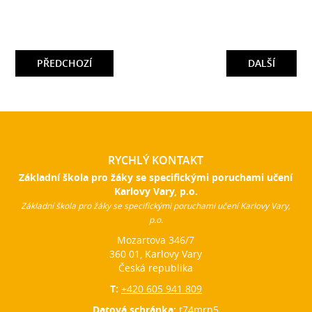
PŘEDCHOZÍ
DALŠÍ
RYCHLÝ KONTAKT
Základní škola pro žáky se specifickými poruchami učení
Karlovy Vary, p.o.
Základní škola pro žáky se specifickými poruchami učení Karlovy Vary,
p.o.
Mozartova 346/7
360 01, Karlovy Vary
Česká republika
T:
+420 605 941 809
Datová schránka:
t74mrp5