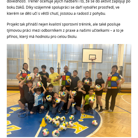
dovedností. Trenér oceňuje jejich nadšení i to, že se do aktivit zapojují po
boku žáků. Díky vzájemné spolupráci se daří vytvářet prostředí, ve
kterém se děti učí s větší chutí, jistotou a radostí z pohybu.
Projekt tak přináší nejen kvalitní sportovní trénink, ale také posiluje
týmovou práci mezi odborníkem z praxe a našimi učitelkami – a to je
přínos, který má hodnotu pro celou školu.