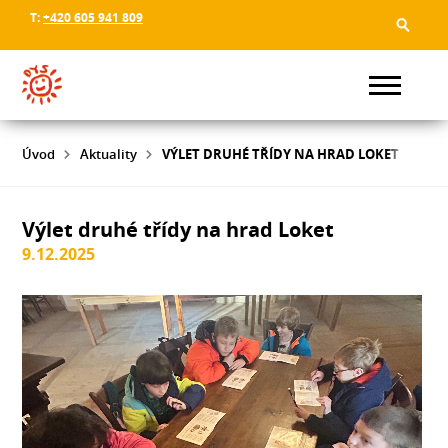
T:
+420 605 941 809
Úvod
Aktuality
VÝLET DRUHÉ TŘÍDY NA HRAD LOKET
Výlet druhé třídy na hrad Loket
9.12.2025