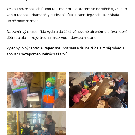
Velkou pozornost dětí upoutal i meteorit, o kterém se dozvěděly, že je to
ve skutečnosti zkamenělý purkrabí Půta. Hradní legenda tak získala
úplně nový rozměr.
Na závěr výletu se třída vydala do části věnované útrpnému právu, které
děti zaujalo – i když trochu mrazivou – dávkou historie.
Výlet byl plný fantazie, tajemství i poznání a druhá třída si z něj odvezla
spoustu nezapomenutelných zážitků.