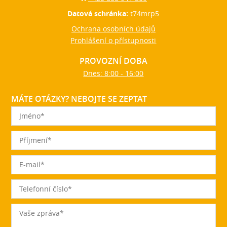
Datová schránka:
t74mrp5
Ochrana osobních údajů
Prohlášení o přístupnosti
PROVOZNÍ DOBA
Dnes: 8:00 - 16:00
MÁTE OTÁZKY? NEBOJTE SE ZEPTAT