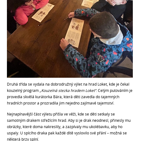
Druhá třída se vydala na dobrodružný výlet na hrad Loket, kde je čekal
kouzelný program
„Kouzelná stezka hradem Loket“
. Celým putováním je
provedla skvělá kurátorka Bára, která děti zavedla do tajemných
hradních prostor a prozradila jim nejedno zajímavé tajemství.
Nejnapínavější část výletu přišla ve věži, kde se děti setkaly se
samotným drakem střežícím hrad. Aby si je drak neodnesl, přinesly mu
obrázky, které doma nakreslily, a zazpívaly mu ukolébavku, aby ho
uspaly. U spícího draka pak každé dítě vyslovilo své přání – možná se
některá brzy splní.