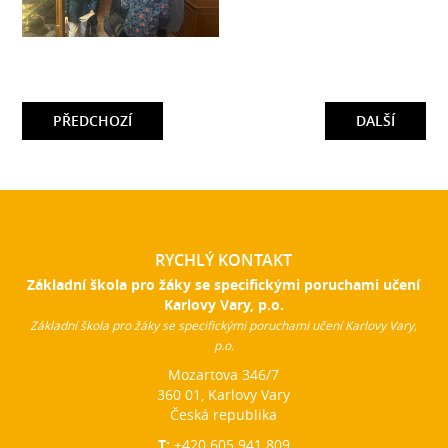
PŘEDCHOZÍ
DALŠÍ
RYCHLÝ KONTAKT
Základní škola pro žáky se specifickými poruchami učení
Karlovy Vary, p.o.
Základní škola pro žáky se specifickými poruchami učení Karlovy Vary,
p.o.
Mozartova 346/7
360 01, Karlovy Vary
Česká republika
T:
+420 605 941 809