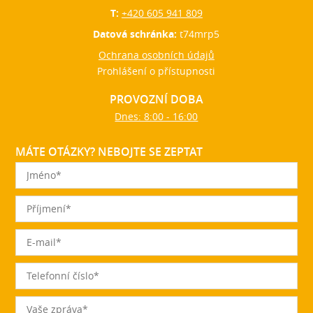
T:
+420 605 941 809
Datová schránka:
t74mrp5
Ochrana osobních údajů
Prohlášení o přístupnosti
PROVOZNÍ DOBA
Dnes: 8:00 - 16:00
MÁTE OTÁZKY? NEBOJTE SE ZEPTAT