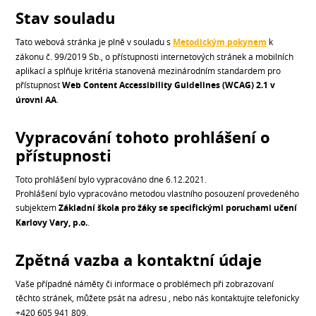
Stav souladu
Tato webová stránka je plně v souladu s
Metodickým pokynem
k
zákonu č. 99/2019 Sb., o přístupnosti internetových stránek a mobilních
aplikací a splňuje kritéria stanovená mezinárodním standardem pro
přístupnost
Web Content Accessibility Guidelines (WCAG) 2.1 v
úrovni AA
.
Vypracování tohoto prohlášení o
přístupnosti
Toto prohlášení bylo vypracováno dne 6.12.2021.
Prohlášení bylo vypracováno metodou vlastního posouzení provedeného
subjektem
Základní škola pro žáky se specifickými poruchami učení
Karlovy Vary, p.o.
.
Zpětná vazba a kontaktní údaje
Vaše případné náměty či informace o problémech při zobrazovaní
těchto stránek, můžete psát na adresu
, nebo nás kontaktujte telefonicky
+420 605 941 809.