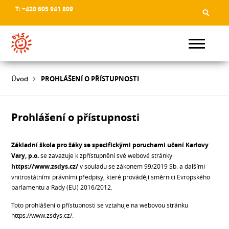
T:
+420 605 941 809
Úvod
PROHLÁŠENÍ O PŘÍSTUPNOSTI
Prohlášení o přístupnosti
Základní škola pro žáky se specifickými poruchami učení Karlovy
Vary, p.o.
se zavazuje k zpřístupnění své webové stránky
https://www.zsdys.cz/
v souladu se zákonem 99/2019 Sb. a dalšími
vnitrostátními právními předpisy, které provádějí směrnici Evropského
parlamentu a Rady (EU) 2016/2012.
Toto prohlášení o přístupnosti se vztahuje na webovou stránku
https://www.zsdys.cz/.