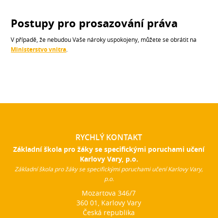
Postupy pro prosazování práva
V případě, že nebudou Vaše nároky uspokojeny, můžete se obrátit na
Ministerstvo vnitra
.
RYCHLÝ KONTAKT
Základní škola pro žáky se specifickými poruchami učení
Karlovy Vary, p.o.
Základní škola pro žáky se specifickými poruchami učení Karlovy Vary,
p.o.
Mozartova 346/7
360 01, Karlovy Vary
Česká republika