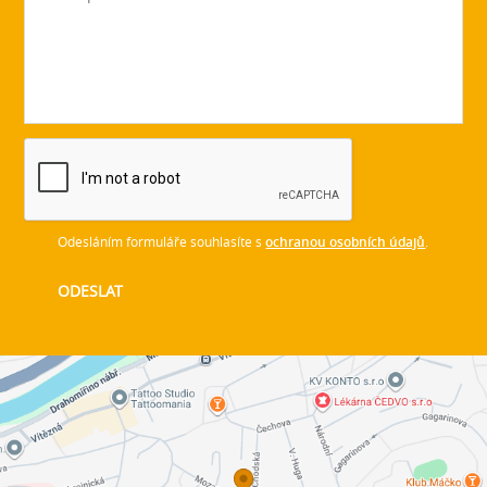
Odesláním formuláře souhlasíte s
ochranou osobních údajů
.